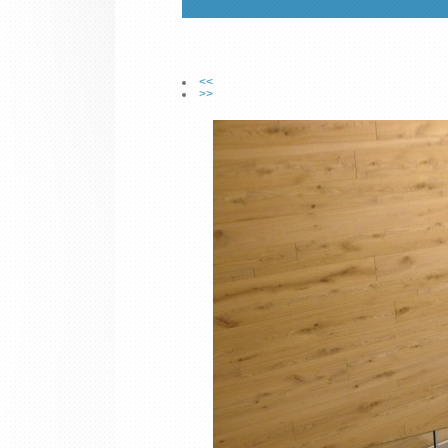
<<
>>